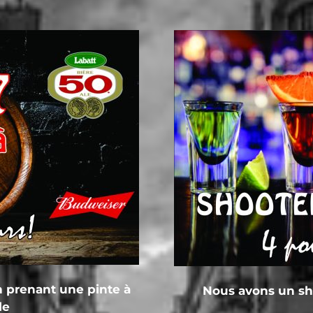
n prenant une pinte à
Nous avons un sho
le