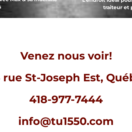
L’endroit idéal pou
s
traiteur et
Venez nous voir!
 rue St-Joseph Est, Qu
418-977-7444
info@tu1550.com