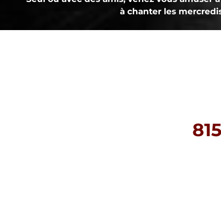
à chanter les mercredi
815