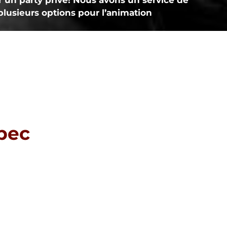
r un party privé! Nous avons un service de
 plusieurs options pour l’animation
ébec