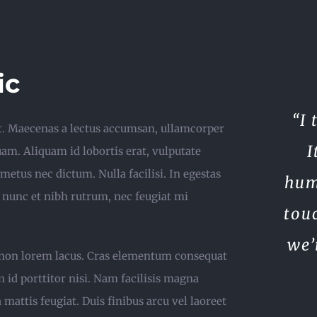
ic
“I 
it. Maecenas a lectus accumsan, ullamcorper
I
uam. Aliquam id lobortis erat, vulputate
metus nec dictum. Nulla facilisi. In egestas
hum
 nunc et nibh rutrum, nec feugiat mi
tou
we’
m non lorem lacus. Cras elementum consequat
 id porttitor nisi. Nam facilisis magna
mattis feugiat. Duis finibus arcu vel laoreet