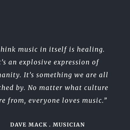
think music in itself is healing.
t’s an explosive expression of
anity. It’s something we are all
ched by. No matter what culture
re from, everyone loves music.”
DAVE MACK . MUSICIAN