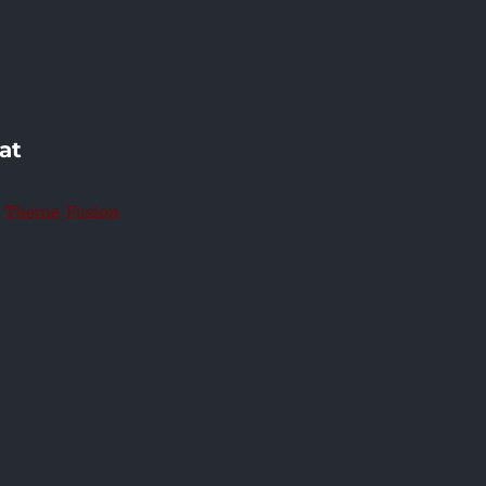
at
y Theme_Fusion